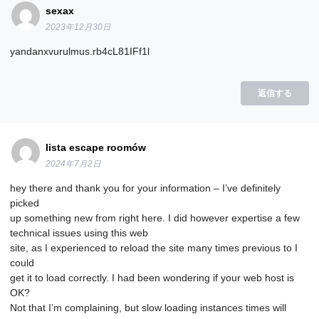
sexax
2023年12月30日
yandanxvurulmus.rb4cL81IFf1l
返信する
lista escape roomów
2024年7月2日
hey there and thank you for your information – I’ve definitely
picked
up something new from right here. I did however expertise a few
technical issues using this web
site, as I experienced to reload the site many times previous to I
could
get it to load correctly. I had been wondering if your web host is
OK?
Not that I’m complaining, but slow loading instances times will