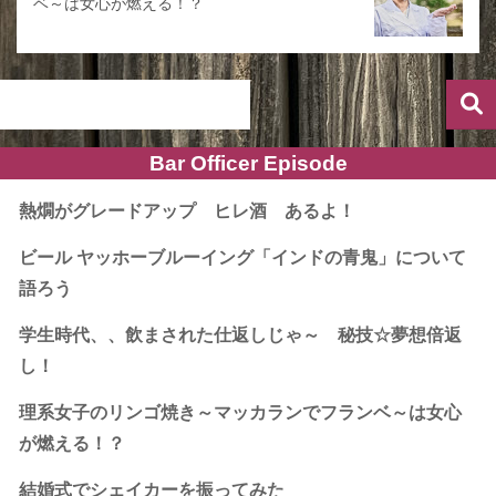
ベ～は女心が燃える！？
Bar Officer Episode
熱燗がグレードアップ ヒレ酒 あるよ！
ビール ヤッホーブルーイング「インドの青鬼」について
語ろう
学生時代、、飲まされた仕返しじゃ～ 秘技☆夢想倍返
し！
理系女子のリンゴ焼き～マッカランでフランベ～は女心
が燃える！？
結婚式でシェイカーを振ってみた